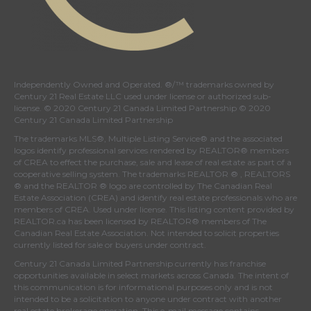
Independently Owned and Operated. ®/™ trademarks owned by
Century 21 Real Estate LLC used under license or authorized sub-
license. © 2020 Century 21 Canada Limited Partnership © 2020
Century 21 Canada Limited Partnership
The trademarks MLS®, Multiple Listing Service® and the associated
logos identify professional services rendered by REALTOR® members
of
CREA
to effect the purchase, sale and lease of real estate as part of a
cooperative selling system. The trademarks REALTOR ® , REALTORS
® and the REALTOR ® logo are controlled by
The Canadian Real
Estate Association (CREA)
and identify real estate professionals who are
members of
CREA
. Used under license. This listing content provided by
REALTOR.ca
has been licensed by REALTOR® members of
The
Canadian Real Estate Association
. Not intended to solicit properties
currently listed for sale or buyers under contract.
Century 21 Canada Limited Partnership currently has franchise
opportunities available in select markets across Canada. The intent of
this communication is for informational purposes only and is not
intended to be a solicitation to anyone under contract with another
real estate brokerage operation. This e-mail message contains