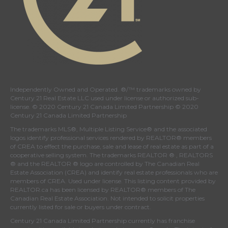
Independently Owned and Operated. ®/™ trademarks owned by
Century 21 Real Estate LLC used under license or authorized sub-
license. © 2020 Century 21 Canada Limited Partnership © 2020
Century 21 Canada Limited Partnership
The trademarks MLS®, Multiple Listing Service® and the associated
logos identify professional services rendered by REALTOR® members
of
CREA
to effect the purchase, sale and lease of real estate as part of a
cooperative selling system. The trademarks REALTOR ® , REALTORS
® and the REALTOR ® logo are controlled by
The Canadian Real
Estate Association (CREA)
and identify real estate professionals who are
members of
CREA
. Used under license. This listing content provided by
REALTOR.ca
has been licensed by REALTOR® members of
The
Canadian Real Estate Association
. Not intended to solicit properties
currently listed for sale or buyers under contract.
Century 21 Canada Limited Partnership currently has franchise