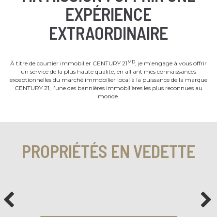
EXPÉRIENCE
EXTRAORDINAIRE
MD
À titre de courtier immobilier CENTURY 21
, je m’engage à vous offrir
un service de la plus haute qualité, en alliant mes connaissances
exceptionnelles du marché immobilier local à la puissance de la marque
CENTURY 21, l’une des bannières immobilières les plus reconnues au
monde.
PROPRIÉTÉS EN VEDETTE