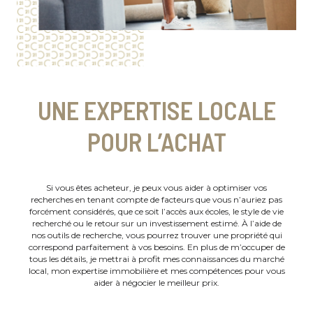
UNE EXPERTISE LOCALE
POUR L’ACHAT
Si vous êtes acheteur, je peux vous aider à optimiser vos
recherches en tenant compte de facteurs que vous n’auriez pas
forcément considérés, que ce soit l’accès aux écoles, le style de vie
recherché ou le retour sur un investissement estimé. À l’aide de
nos outils de recherche, vous pourrez trouver une propriété qui
correspond parfaitement à vos besoins. En plus de m’occuper de
tous les détails, je mettrai à profit mes connaissances du marché
local, mon expertise immobilière et mes compétences pour vous
aider à négocier le meilleur prix.