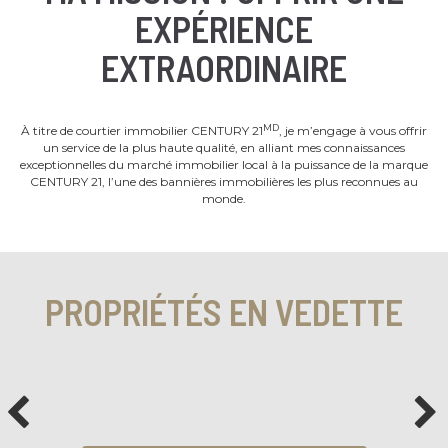
EXPÉRIENCE
EXTRAORDINAIRE
MD
À titre de courtier immobilier CENTURY 21
, je m’engage à vous offrir
un service de la plus haute qualité, en alliant mes connaissances
exceptionnelles du marché immobilier local à la puissance de la marque
CENTURY 21, l’une des bannières immobilières les plus reconnues au
monde.
PROPRIÉTÉS EN VEDETTE