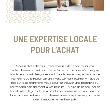
UNE EXPERTISE LOCALE
POUR L’ACHAT
Si vous êtes acheteur, je peux vous aider à optimiser vos
recherches en tenant compte de facteurs que vous n’auriez pas
forcément considérés, que ce soit l’accès aux écoles, le style de vie
recherché ou le retour sur un investissement estimé. À l’aide de
nos outils de recherche, vous pourrez trouver une propriété qui
correspond parfaitement à vos besoins. En plus de m’occuper de
tous les détails, je mettrai à profit mes connaissances du marché
local, mon expertise immobilière et mes compétences pour vous
aider à négocier le meilleur prix.