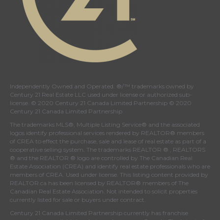
Independently Owned and Operated. ®/™ trademarks owned by
Century 21 Real Estate LLC used under license or authorized sub-
license. © 2020 Century 21 Canada Limited Partnership © 2020
Century 21 Canada Limited Partnership
The trademarks MLS®, Multiple Listing Service® and the associated
logos identify professional services rendered by REALTOR® members
of
CREA
to effect the purchase, sale and lease of real estate as part of a
cooperative selling system. The trademarks REALTOR ® , REALTORS
® and the REALTOR ® logo are controlled by
The Canadian Real
Estate Association (CREA)
and identify real estate professionals who are
members of
CREA
. Used under license. This listing content provided by
REALTOR.ca
has been licensed by REALTOR® members of
The
Canadian Real Estate Association
. Not intended to solicit properties
currently listed for sale or buyers under contract.
Century 21 Canada Limited Partnership currently has franchise